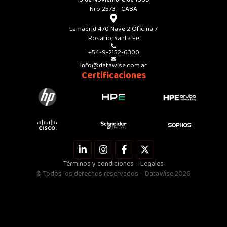
Nro 2573 - CABA
Lamadrid 470 Nave 2 Oficina 7
Rosario, Santa Fe
+54-9-2152-6300
info@datawise.com.ar
Certificaciones
L
I
F
X
i
n
a
-
n
s
c
t
Términos y condiciones – Legales
k
t
e
w
© Todos los derechos reservados – DataWise 2026
e
a
b
i
d
g
o
t
i
r
o
t
n
a
k
e
-
m
-
r
i
f