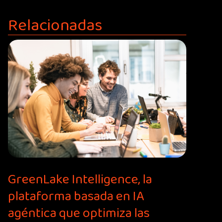
Relacionadas
GreenLake Intelligence, la
plataforma basada en IA
agéntica que optimiza las