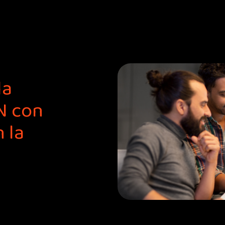
la
N con
 la