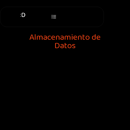
Ir
al
contenido
Almacenamiento de
Datos
Page
Page
Page