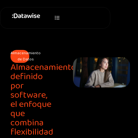
Ir
al
contenido
Almacenamiento
de Datos
Almacenamiento
definido
por
software,
el enfoque
que
combina
flexibilidad