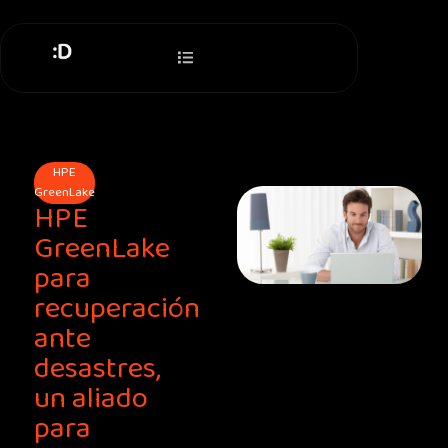
Ir
al
contenido
HPE
GreenLake
HPE
GreenLake
para
recuperación
ante
desastres,
un aliado
para