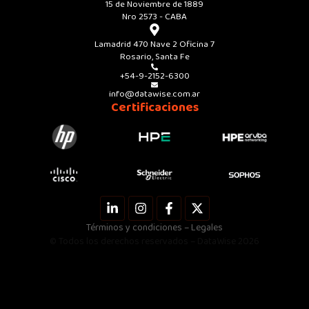
15 de Noviembre de 1889
Nro 2573 - CABA
Lamadrid 470 Nave 2 Oficina 7
Rosario, Santa Fe
+54-9-2152-6300
info@datawise.com.ar
Certificaciones
L
I
F
X
i
n
a
-
n
s
c
t
Términos y condiciones – Legales
k
t
e
w
© Todos los derechos reservados – DataWise 2026
e
a
b
i
d
g
o
t
i
r
o
t
n
a
k
e
-
m
-
r