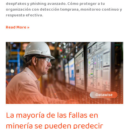
deepfakes y phishing avanzado. Cómo proteger a tu
organización con detección temprana, monitoreo continuo y
respuesta efectiva.
Read More »
La
mayoría
de
las
fallas
en
minería
se
pueden
predecir
La mayoría de las fallas en
minería se pueden predecir