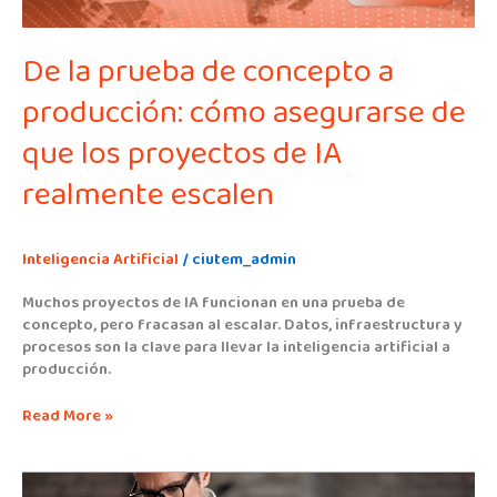
que
los
De la prueba de concepto a
proyectos
de
producción: cómo asegurarse de
IA
realmente
que los proyectos de IA
escalen
realmente escalen
Inteligencia Artificial
/
ciutem_admin
Muchos proyectos de IA funcionan en una prueba de
concepto, pero fracasan al escalar. Datos, infraestructura y
procesos son la clave para llevar la inteligencia artificial a
producción.
Read More »
Cuando