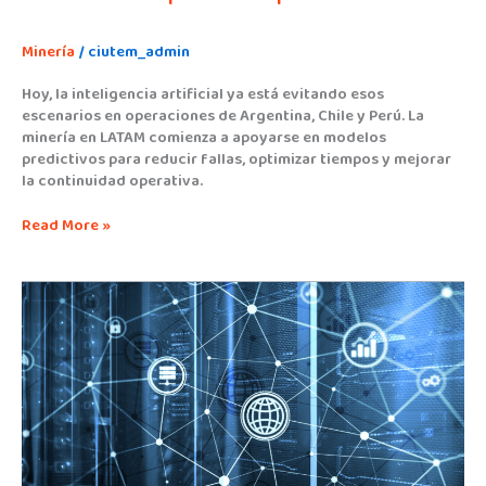
Minería
/
ciutem_admin
Hoy, la inteligencia artificial ya está evitando esos
escenarios en operaciones de Argentina, Chile y Perú. La
minería en LATAM comienza a apoyarse en modelos
predictivos para reducir fallas, optimizar tiempos y mejorar
la continuidad operativa.
Read More »
Los
datos
de
tu
empresa,
¿están
preparados
para
la