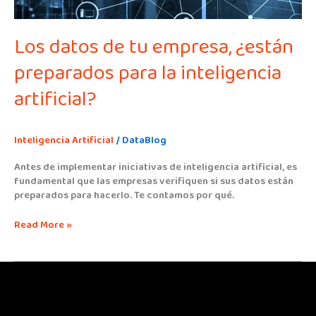
inteligencia
artificial?
Los datos de tu empresa, ¿están
preparados para la inteligencia
artificial?
Inteligencia Artificial
/
DataBlog
Antes de implementar iniciativas de inteligencia artificial, es
fundamental que las empresas verifiquen si sus datos están
preparados para hacerlo. Te contamos por qué.
Read More »