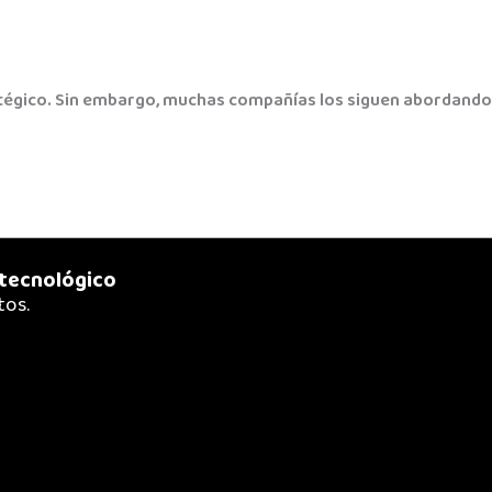
tégico. Sin embargo, muchas compañías los siguen abordando co
 tecnológico
tos.