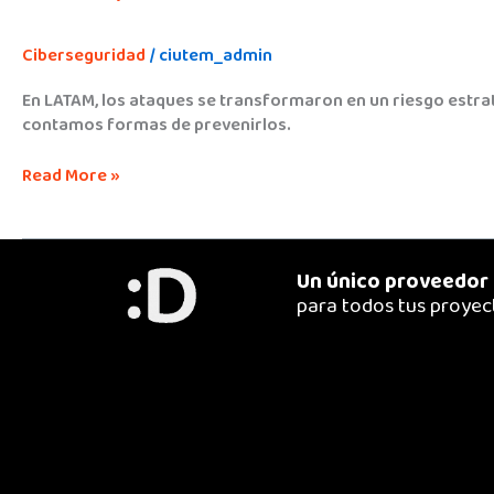
Ciberseguridad
/
ciutem_admin
En LATAM, los ataques se transformaron en un riesgo estra
contamos formas de prevenirlos.
Read More »
Un único proveedor
para todos tus proyec