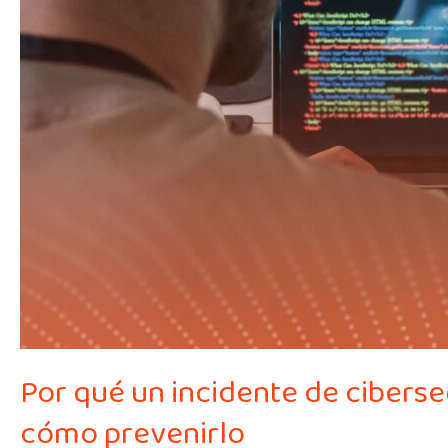
desestabilizar
tu
empresa
en
un
minuto
y
cómo
prevenirlo
Por qué un incidente de ciberse
cómo prevenirlo