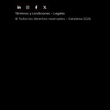
L
I
F
X
i
n
a
-
n
s
c
t
Términos y condiciones – Legales
k
t
e
w
© Todos los derechos reservados – DataWise 2026
e
a
b
i
d
g
o
t
i
r
o
t
n
a
k
e
-
m
-
r
i
f
n