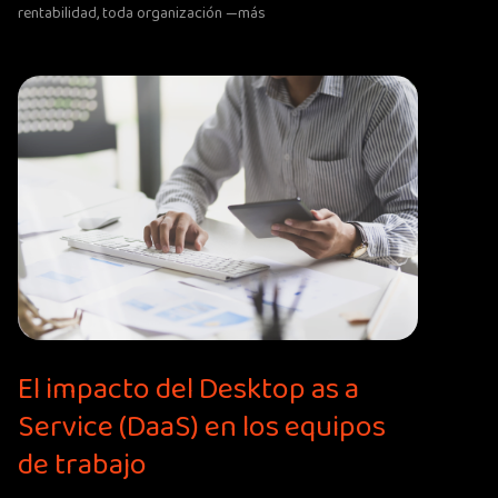
rentabilidad, toda organización —más
El impacto del Desktop as a
Service (DaaS) en los equipos
de trabajo