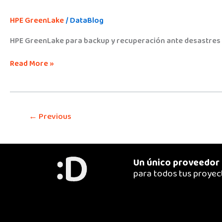
HPE GreenLake
/
DataBlog
HPE GreenLake para backup y recuperación ante desastres p
Read More »
←
Previous
Un único proveedor
para todos tus proyec