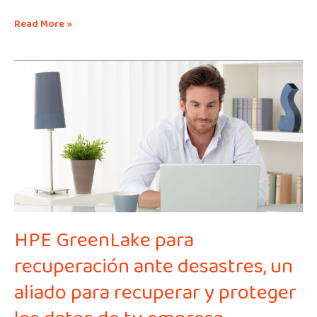
Read More »
HPE
GreenLake
para
recuperación
ante
desastres,
un
aliado
para
recuperar
y
proteger
HPE GreenLake para
los
datos
recuperación ante desastres, un
de
tu
aliado para recuperar y proteger
empresa