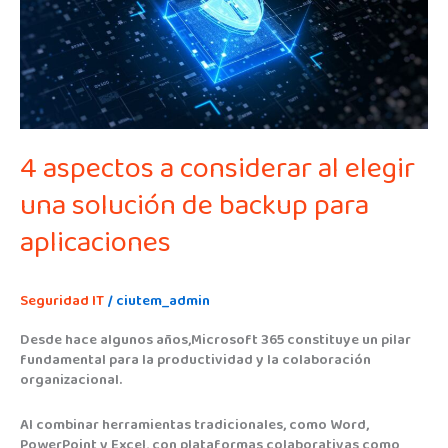
al
elegir
una
solución
de
backup
para
aplicaciones
4 aspectos a considerar al elegir
una solución de backup para
aplicaciones
Seguridad IT
/
ciutem_admin
Desde hace algunos años,Microsoft 365 constituye un pilar
fundamental para la productividad y la colaboración
organizacional.
Al combinar herramientas tradicionales, como Word,
PowerPoint y Excel, con plataformas colaborativas como