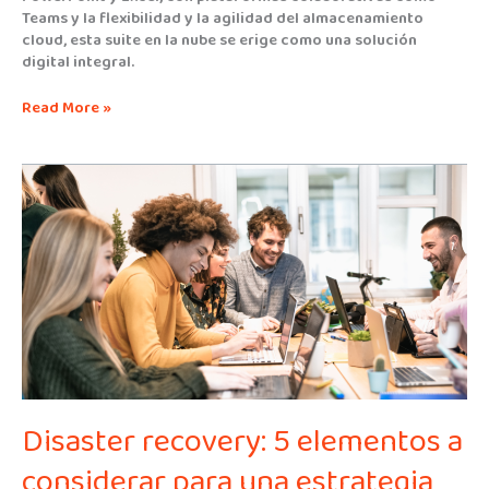
Teams y la flexibilidad y la agilidad del almacenamiento
cloud, esta suite en la nube se erige como una solución
digital integral.
Read More »
Disaster
recovery:
5
elementos
a
considerar
para
una
estrategia
efectiva
Disaster recovery: 5 elementos a
considerar para una estrategia