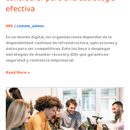
efectiva
HPE
/
ciutem_admin
En un mundo digital, las organizaciones dependen de la
disponibilidad continua de infraestructura, aplicaciones y
datos para ser competitivas. Esto las lleva a desplegar
estrategias de disaster recovery (DR) que garanticen
seguridad y resiliencia empresarial.
Read More »
Modernizá
y
agilizá
tu
estrategia
de
virtualización