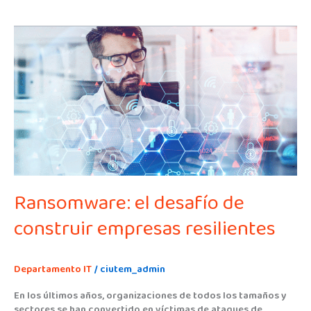
Ransomware:
el
desafío
de
construir
empresas
resilientes
Ransomware: el desafío de
construir empresas resilientes
Departamento IT
/
ciutem_admin
En los últimos años, organizaciones de todos los tamaños y
sectores se han convertido en víctimas de ataques de