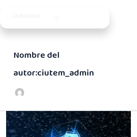
Ir
al
contenido
Nombre del
autor:ciutem_admin
4
aspectos
a
considerar