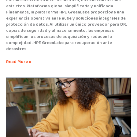
estrictos. Plataforma global simplificada y unificada
Finalmente, la plataforma HPE GreenLake proporciona una
experiencia operativa en la nube y soluciones integrales de
protección de datos. Al utilizar un único proveedor para DR,
copias de seguridad y almacenamiento, las empresas
simplifican los procesos de adquisición y reducen la
complejidad. HPE GreenLake para recuperación ante
desastres
Read More »
Dale
a
tus
aplicaciones
críticas
una
experiencia
cloud
con
HPE