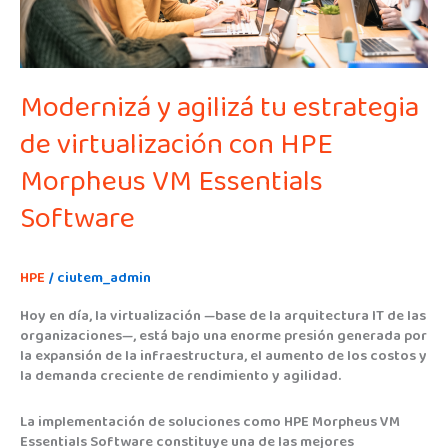
con
HPE
Morpheus
VM
Essentials
Modernizá y agilizá tu estrategia
Software
de virtualización con HPE
Morpheus VM Essentials
Software
HPE
/
ciutem_admin
Hoy en día, la virtualización —base de la arquitectura IT de las
organizaciones—, está bajo una enorme presión generada por
la expansión de la infraestructura, el aumento de los costos y
la demanda creciente de rendimiento y agilidad.
La implementación de soluciones como HPE Morpheus VM
Essentials Software constituye una de las mejores