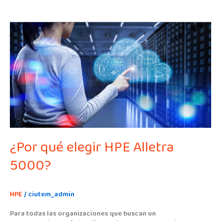
¿Por
qué
elegir
HPE
Alletra
5000?
¿Por qué elegir HPE Alletra
5000?
HPE
/
ciutem_admin
Para todas las organizaciones que buscan un