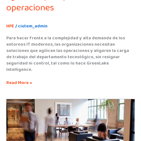
operaciones
HPE
/
ciutem_admin
Para hacer frente a la complejidad y alta demanda de los
entornos IT modernos, las organizaciones necesitan
soluciones que agilicen las operaciones y aligeren la carga
de trabajo del departamento tecnológico, sin resignar
seguridad ni control, tal como lo hace GreenLake
Intelligence.
Read More »
HPE
GreenLake
Flex
para
VDI,
una
solución